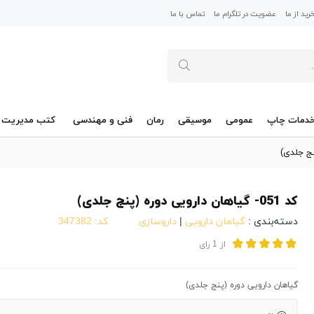
ید از ما
عضویت در تلگرام ما
تماس با ما
دمات چاپ
عمومی
موسیقی
رمان
فنی و مهندسی
کتب مدیریت
کد 051- گیاهان دارویی دوره (پنج جلدی)
دسته‌بندی :
گیاهان دارویی
|
داروسازی
کد:
347382
از
1
رای
گیاهان دارویی دوره (پنج جلدی)