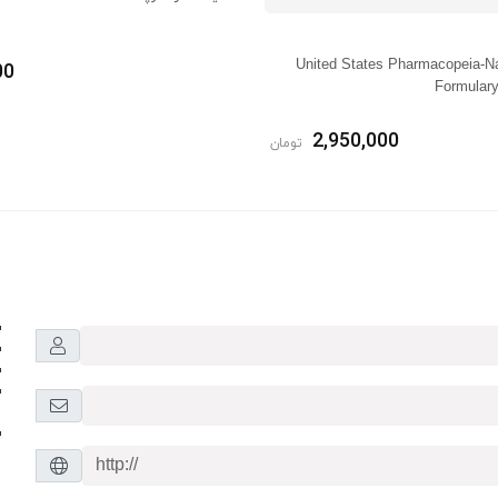
هUnited States Pharmacopeia-National
00
Formular
2,950,000
تومان