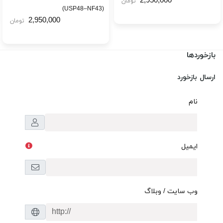
2,950,000
تومان
(USP48–NF43)
2,950,000
تومان
بازخوردها
ارسال بازخورد
نام
ایمیل
وب سایت / وبلاگ