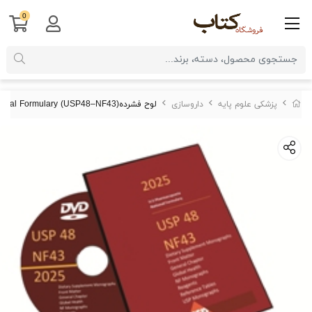
0
پزشکی علوم پایه
داروسازی
لوح فشردهUnited States Pharmacopeia-National Formulary (USP48–NF43)