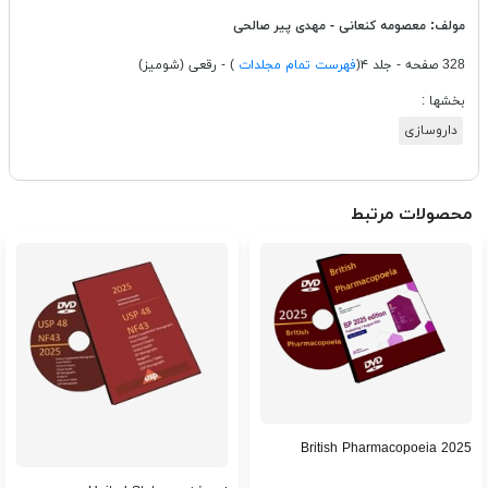
مولف:
معصومه کنعانی - مهدی پیر صالحی
328 صفحه - جلد ۴(
فهرست تمام مجلدات
) - رقعی (شومیز)
بخشها :
داروسازی
محصولات مرتبط
British Pharmacopoeia 2025