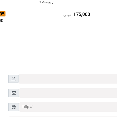
از پوست »
35
175,000
تومان
00