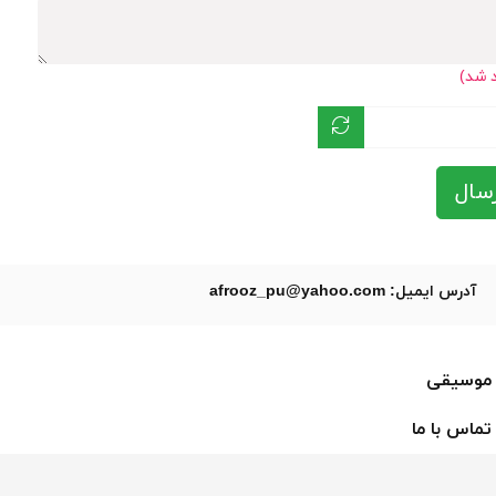
د شد)
سال
آدرس ایمیل: afrooz_pu@yahoo.com
موسیقی
تماس با ما