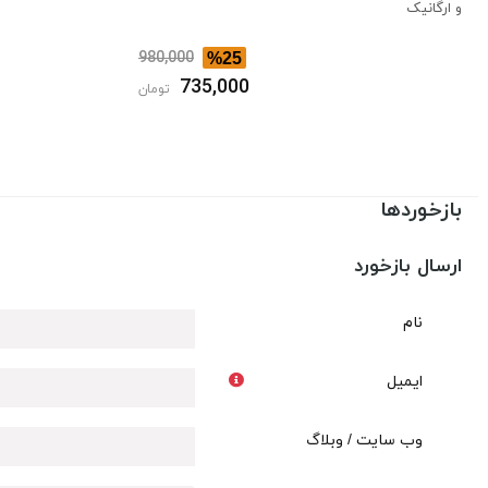
و ارگانیک
980,000
%25
735,000
تومان
بازخوردها
ارسال بازخورد
نام
ایمیل
وب سایت / وبلاگ