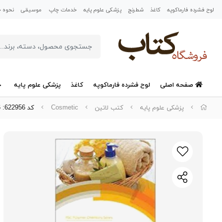
لوح فشرده فارماکوپه
کاغذ
شطرنج
پزشکی علوم پایه
خدمات چاپ
موسیقی
نحوه خر
صفحه اصلی
لوح فشرده فارماکوپه
کاغذ
پزشکی علوم پایه
خ
پزشکی علوم پایه
کتب لاتین
Cosmetic
کد 622956: Polymers for Personal Care Products and Cosmetics 2016