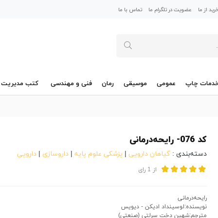
ید از ما
عضویت در تلگرام ما
تماس با ما
دمات چاپ
عمومی
موسیقی
رمان
فنی و مهندسی
کتب مدیریت
کد 076- رایحه‌درمانی
دسته‌بندی :
گیاهان دارویی
|
پزشکی علوم پایه
|
داروسازی
|
دارویی
از
1
رای
رایحه‌درمانی
نویسنده:لوسینداد ادیکن - دیویس
مترجم:شهین دخت سرلتی (صنعتی)