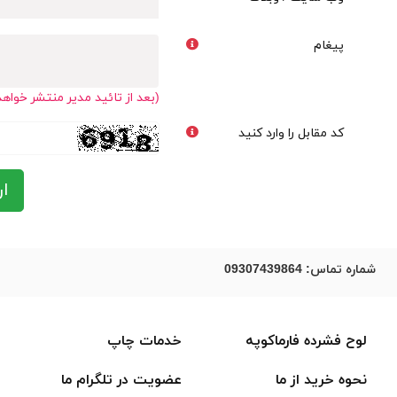
پیغام
(بعد از تائید مدیر منتشر خواه
کد مقابل را وارد کنید
ار
شماره تماس:
09307439864
لوح فشرده فارماکوپه
خدمات چاپ
نحوه خرید از ما
عضویت در تلگرام ما