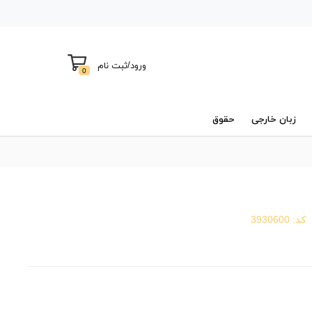
ورود
/
ثبت نام
0
زبان خارجی
حقوق
کد:
3930600