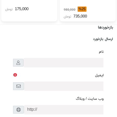
175,000
%25
تومان
980,000
735,000
تومان
بازخوردها
ارسال بازخورد
نام
ایمیل
وب سایت / وبلاگ