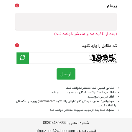
پیغام
(بعد از تائید مدیر منتشر خواهد شد)
کد مقابل را وارد کنید
ارسال
- نشانی ایمیل شما منتشر نخواهد شد.
- لطفا دیدگاهتان تا حد امکان مربوط به مطلب باشد.
- لطفا فارسی بنویسید.
- میخواهید عکس خودتان کنار نظرتان باشد؟ به
gravatar.com
بروید و عکستان
را اضافه کنید.
- نظرات شما بعد از تایید مدیریت منتشر خواهد شد
شماره تماس :
09307439864
آدرس ایمیل
: afrooz_pu@yahoo.com