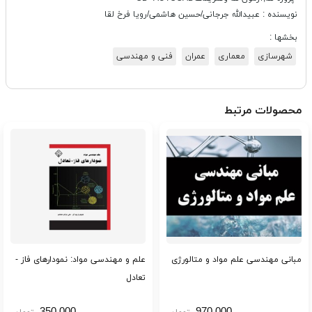
نویسنده : عبیدالله جرجانی/حسین هاشمی/رویا فرخ لقا
بخشها :
شهرسازی
معماری
عمران
فنی و مهندسی
محصولات مرتبط
مبانی مهندسی علم مواد و متالورژی
علم و مهندسی مواد: نمودارهای فاز -
تعادل