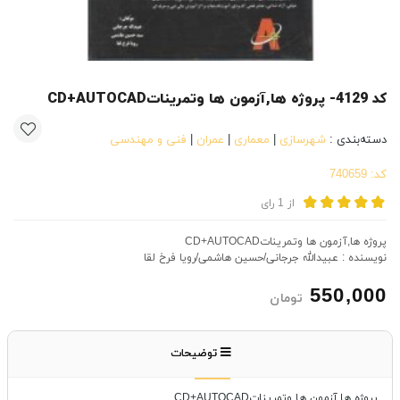
کد 4129- پروژه ها,آزمون ها وتمریناتCD+AUTOCAD
دسته‌بندی :
شهرسازی
|
معماری
|
عمران
|
فنی و مهندسی
کد:
740659
از
1
رای
پروژه ها,آزمون ها وتمریناتCD+AUTOCAD
نویسنده : عبیدالله جرجانی/حسین هاشمی/رویا فرخ لقا
550,000
تومان
توضیحات
پروژه ها,آزمون ها وتمریناتCD+AUTOCAD