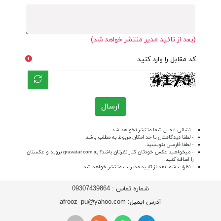
(بعد از تائید مدیر منتشر خواهد شد)
کد مقابل را وارد کنید
ارسال
- نشانی ایمیل شما منتشر نخواهد شد.
- لطفا دیدگاهتان تا حد امکان مربوط به مطلب باشد.
- لطفا فارسی بنویسید.
- میخواهید عکس خودتان کنار نظرتان باشد؟ به
gravatar.com
بروید و عکستان
را اضافه کنید.
- نظرات شما بعد از تایید مدیریت منتشر خواهد شد
شماره تماس :
09307439864
آدرس ایمیل
: afrooz_pu@yahoo.com